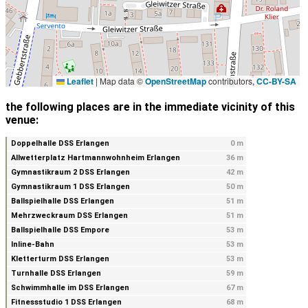
Leaflet
|
Map data ©
OpenStreetMap
contributors,
CC-BY-SA
the following places are in the immediate vicinity of this
venue:
Doppelhalle DSS Erlangen
0 m
Allwetterplatz Hartmannwohnheim Erlangen
36 m
Gymnastikraum 2 DSS Erlangen
42 m
Gymnastikraum 1 DSS Erlangen
50 m
Ballspielhalle DSS Erlangen
51 m
Mehrzweckraum DSS Erlangen
51 m
Ballspielhalle DSS Empore
53 m
Inline-Bahn
53 m
Kletterturm DSS Erlangen
53 m
Turnhalle DSS Erlangen
59 m
Schwimmhalle im DSS Erlangen
67 m
Fitnessstudio 1 DSS Erlangen
68 m