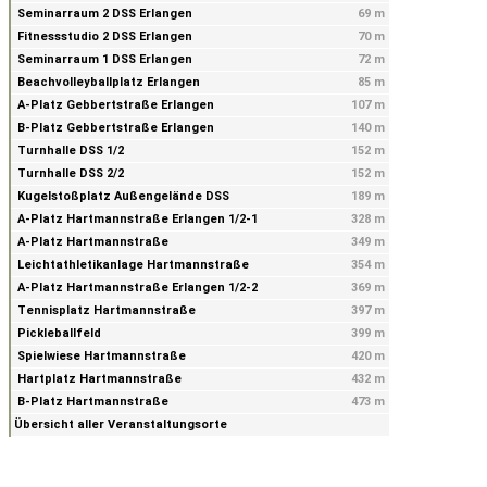
Seminarraum 2 DSS Erlangen
69 m
Fitnessstudio 2 DSS Erlangen
70 m
Seminarraum 1 DSS Erlangen
72 m
Beachvolleyballplatz Erlangen
85 m
A-Platz Gebbertstraße Erlangen
107 m
B-Platz Gebbertstraße Erlangen
140 m
Turnhalle DSS 1/2
152 m
Turnhalle DSS 2/2
152 m
Kugelstoßplatz Außengelände DSS
189 m
A-Platz Hartmannstraße Erlangen 1/2-1
328 m
A-Platz Hartmannstraße
349 m
Leichtathletikanlage Hartmannstraße
354 m
A-Platz Hartmannstraße Erlangen 1/2-2
369 m
Tennisplatz Hartmannstraße
397 m
Pickleballfeld
399 m
Spielwiese Hartmannstraße
420 m
Hartplatz Hartmannstraße
432 m
B-Platz Hartmannstraße
473 m
Übersicht aller Veranstaltungsorte