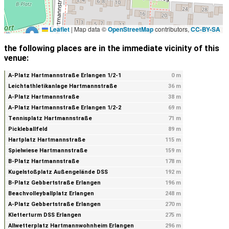
Leaflet
|
Map data ©
OpenStreetMap
contributors,
CC-BY-SA
the following places are in the immediate vicinity of this
venue:
A-Platz Hartmannstraße Erlangen 1/2-1
0 m
Leichtathletikanlage Hartmannstraße
36 m
A-Platz Hartmannstraße
38 m
A-Platz Hartmannstraße Erlangen 1/2-2
69 m
Tennisplatz Hartmannstraße
71 m
Pickleballfeld
89 m
Hartplatz Hartmannstraße
115 m
Spielwiese Hartmannstraße
159 m
B-Platz Hartmannstraße
178 m
Kugelstoßplatz Außengelände DSS
192 m
B-Platz Gebbertstraße Erlangen
196 m
Beachvolleyballplatz Erlangen
248 m
A-Platz Gebbertstraße Erlangen
270 m
Kletterturm DSS Erlangen
275 m
Allwetterplatz Hartmannwohnheim Erlangen
296 m